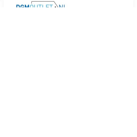
€ 9.99
Verzenden: € 4.49
1 day
TERUG
Algemeen
Koopadvies, FAQ over?
Privacy Policy