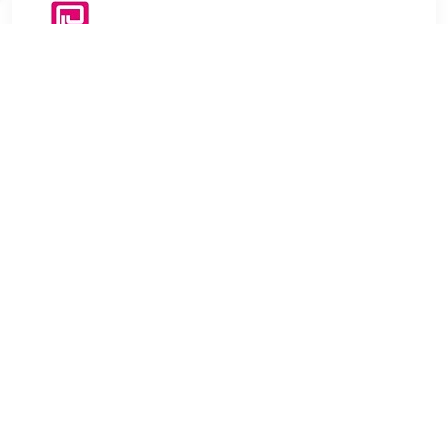
€ 26.95
Verzenden: € 3.99
28 days
TERUG
Algemeen
Koopadvies, FAQ over?
Privacy Policy