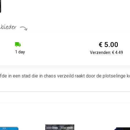
€ 5.00
1 day
Verzenden: € 4.49
efde in een stad die in chaos verzeild raakt door de plotseling