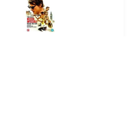
9
€ 2.99
(2007) Two
Mission: Impossible 5 -
 Edition
Rogue Nation Blu-ray
9
€ 4.99
 Casino
Department 36
e