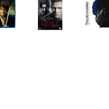
€ 15.99
€ 4.99
€ 2.9
obbit an Unexpected
Quiz (DVD)
Transformers 
Journey
Disc Special
€ 9.99
€ 4.99
€ 9.9
Thor (Blu-ray)
Bangkok Dangerous
James Bond
Royal