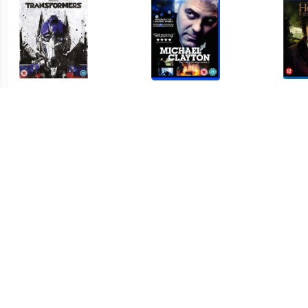
€ 2.99
€ 2.99
Transformers (2007)
Michael Clayton
The H
€ 4.99
€ 4.99
Spider-man 3
Wonder Woman Blu-ray