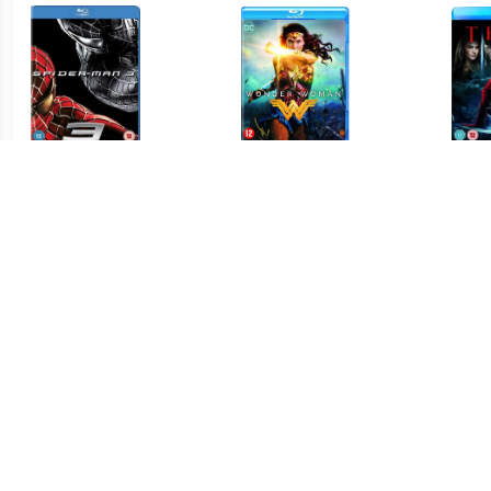
€ 4.99
€ 4.99
Spider-man 3
Wonder Woman Blu-ray
€ 4.99
€ 4.99
Cold light of day (DVD)
The Shooter
J