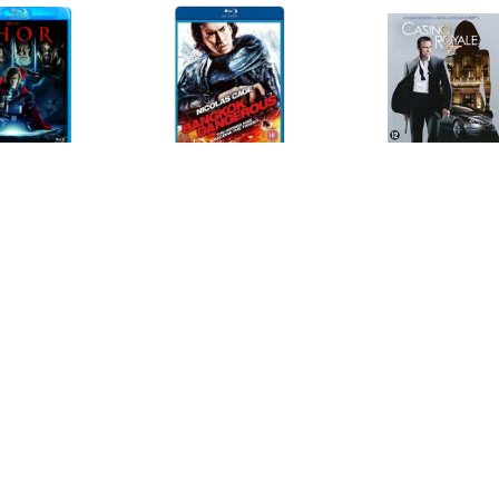
€ 9.99
€ 4.99
€ 9.9
Thor (Blu-ray)
Bangkok Dangerous
James Bond
Royal
€ 4.99
€ 9.99
€ 4.9
urassic World DVD
Spider-man
Forgotten