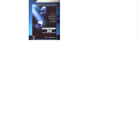
9
€ 4.99
 Casino
Department 36
e
9
€ 6.00
 (DVD)
20th Century Fox Stoker