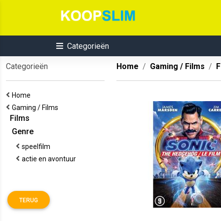
Categorieën
Categorieën
Home
Gaming / Films
F
Home
Gaming / Films
Films
Genre
speelfilm
actie en avontuur
TERUG