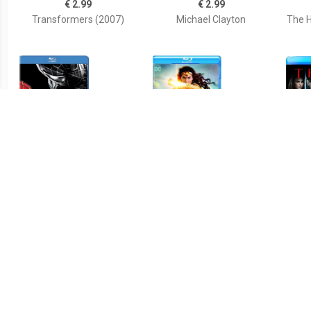
€ 2.99
€ 2.99
Transformers (2007)
Michael Clayton
The H
€ 4.99
€ 4.99
Spider-man 3
Wonder Woman Blu-ray