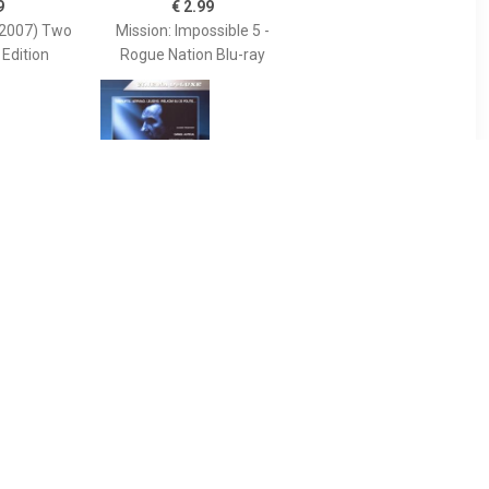
9
€ 2.99
(2007) Two
Mission: Impossible 5 -
 Edition
Rogue Nation Blu-ray
9
€ 4.99
 Casino
Department 36
e