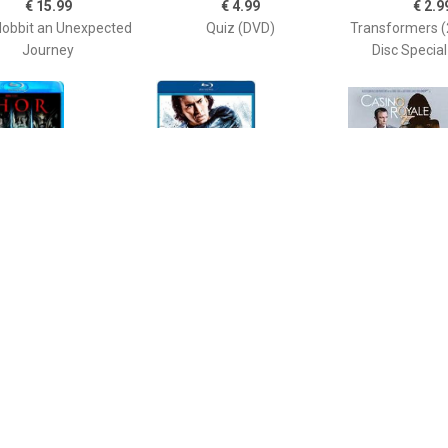
€ 15.99
€ 4.99
€ 2.9
obbit an Unexpected
Quiz (DVD)
Transformers 
Journey
Disc Special
€ 9.99
€ 4.99
€ 9.9
Thor (Blu-ray)
Bangkok Dangerous
James Bond
Royal