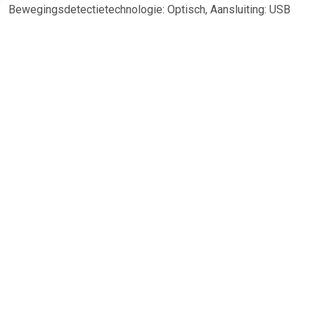
Bewegingsdetectietechnologie: Optisch, Aansluiting: USB
Type-A, Bewegingsresolutie: 3000 DPI, Soort knoppen:
Drukknoppen, Aantal knoppen: 5, Scroll type: Wiel,
Versnelling (max): 20 G. Stroombron: Kabel. Kleur van het
product: Zwart
TERUG
Algemeen
Koopadvies, FAQ over?
Privacy Policy
Cookies
Disclaimer