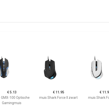
€ 5.13
€ 11.95
€ 11.
 GMX-100 Optische
muis Shark Force II zwart
muis Shark For
Gamingmuis