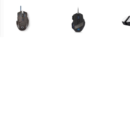
€ 14.99
€ 14.98
Gaming Muis met 8
Bekabelde Gaming Muis
knoppen en verlichting -
verlichting
WIRE
4000 dpi
€ 11.64
€ 32.99