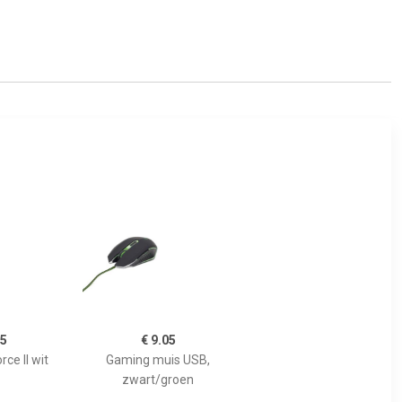
95
€ 9.05
ce II wit
Gaming muis USB,
zwart/groen