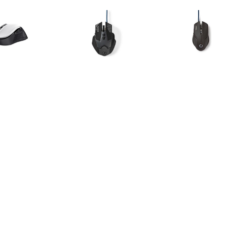
€ 11.99
€ 18.95
€ 15.
GXT923W YBAR
Gaming-Muis met 7
Gaming Mui
LESS MOUSE Gaming
knoppen en verlichting -
knoppen en ver
muis
2400 dpi
1600 d
€ 12.95
€ 15.51
€ 64.