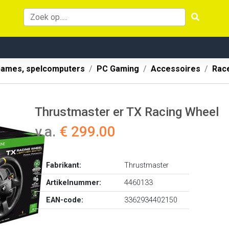
ames, spelcomputers
PC Gaming
Accessoires
Rac
Thrustmaster er TX Racing Wheel
v.a.
€ 299.00
Fabrikant:
Thrustmaster
Artikelnummer:
4460133
EAN-code:
3362934402150