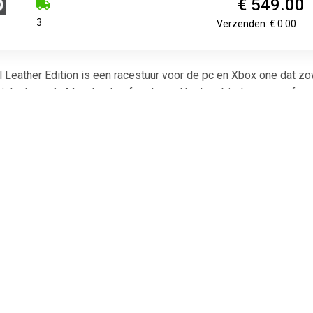
€ 549.00
3
Verzenden: € 0.00
eather Edition is een racestuur voor de pc en Xbox one dat zowel
high class uit. Maar het heeft ook nut. Het leer biedt een comfor
men waard. HallEffect AccuRate Technology vormt het hart van he
eurigheid die nauwelijks tot niet slijt. Oftewel: maak je over 
neer je hard aan het stuur trekt om je auto op de baan te houden