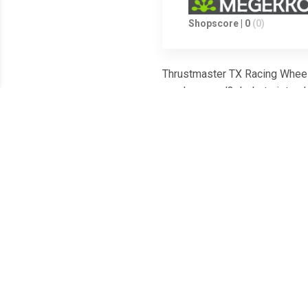
Shopscore | 0
(0)
Thrustmaster TX Racing Wheel L
een luxegoed? Ja, het ziet er 
interieur is zeker ook het noe
magnetische sensor voor nauwk
Edition vooral geen zorgen wan
Meest populaire producten