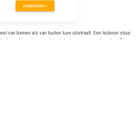
AANBIEDING
 van binnen als van buiten luxe uitstraalt. Een lederen stuur
tabele zachte grip en verkleint de kans op zweethandjes. Zijn
t stuurwiel. H.E.A.R.T maakt gebruik van een contactloze
het binnenste van de Thrustmaster TX Racing Wheel Leather
.