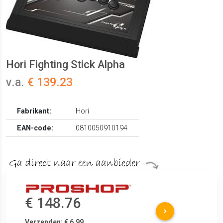
Hori Fighting Stick Alpha
v.a.
€ 139.23
Fabrikant:
Hori
EAN-code:
0810050910194
€ 148.76
Verzenden: € 6.99