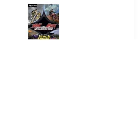
9
€ 0.49
 Civil War
MX Vs. ATV Unleashed
9
€ 1.99