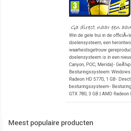
Win de gele trui in de offici
doelensysteem, een herontwor
waarheidsgetrouw gereproduce
doelensysteem is in een nieuw
Canyon, POC, Merida)- GeÃ¼pd
Besturingssysteem: Windows 7
Radeon HD 5770, 1 GB- Direct
besturingssysteem- Besturing
GTX 780, 3 GB | AMD Radeon R
Meest populaire producten