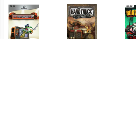
€ 0.49
€ 0.49
TV Manager 2
Hard Truck Apocalypse
Bord
€ 1.99
€ 1.99