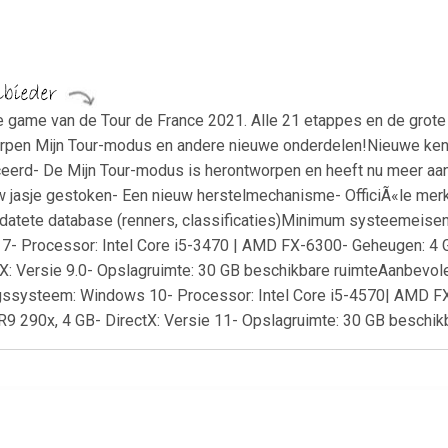
Ã«le game van de Tour de France 2021. Alle 21 etappes en de gro
pen Mijn Tour-modus en andere nieuwe onderdelen!Nieuwe kenme
erd- De Mijn Tour-modus is herontworpen en heeft nu meer aan
 jasje gestoken- Een nieuw herstelmechanisme- OfficiÃ«le merken
atete database (renners, classificaties)Minimum systeemeisen
- Processor: Intel Core i5-3470 | AMD FX-6300- Geheugen: 4 G
X: Versie 9.0- Opslagruimte: 30 GB beschikbare ruimteAanbevol
ssysteem: Windows 10- Processor: Intel Core i5-4570| AMD FX
9 290x, 4 GB- DirectX: Versie 11- Opslagruimte: 30 GB beschik