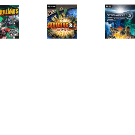
€ 1.00
€ 3.99
€ 1.9
erlands Double Game
Building & Co
Star Wolves 3:
Add-on Pack
€ 0.49
€ 0.49
€ 0.4