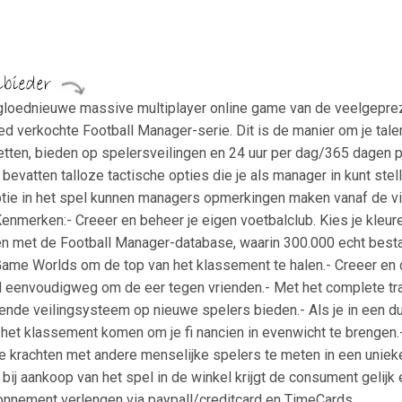
gloednieuwe massive multiplayer online game van de veelgeprez
d verkochte Football Manager-serie. Dit is de manier om je talen
tten, bieden op spelersveilingen en 24 uur per dag/365 dagen pe
vatten talloze tactische opties die je als manager in kunt stellen 
tie in het spel kunnen managers opmerkingen maken vanaf de virtue
Kenmerken:- Creeer en beheer je eigen voetbalclub. Kies je kleure
n met de Football Manager-database, waarin 300.000 echt bestaa
 Game Worlds om de top van het klassement te halen.- Creeer en 
l eenvoudigweg om de eer tegen vrienden.- Met het complete tra
ende veilingsysteem op nieuwe spelers bieden.- Als je in een duu
het klassement komen om je fi nancien in evenwicht te brengen.-
 krachten met andere menselijke spelers te meten in een unieke
ij aankoop van het spel in de winkel krijgt de consument geli
onnement verlengen via paypall/creditcard en TimeCards.