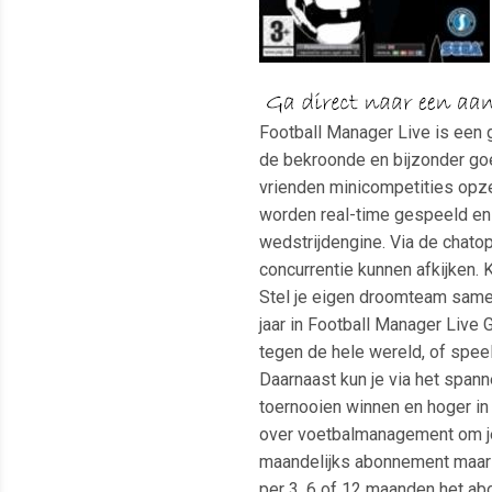
Football Manager Live is een 
de bekroonde en bijzonder goe
vrienden minicompetities opze
worden real-time gespeeld en be
wedstrijdengine. Via de chatop
concurrentie kunnen afkijken. 
Stel je eigen droomteam same
jaar in Football Manager Live
tegen de hele wereld, of spee
Daarnaast kun je via het spann
toernooien winnen en hoger in 
over voetbalmanagement om je
maandelijks abonnement maar b
per 3, 6 of 12 maanden het ab