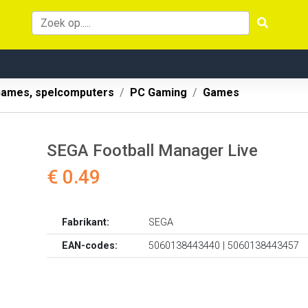
ames, spelcomputers
PC Gaming
Games
SEGA Football Manager Live
€ 0.49
Fabrikant:
SEGA
EAN-codes:
5060138443440 | 5060138443457