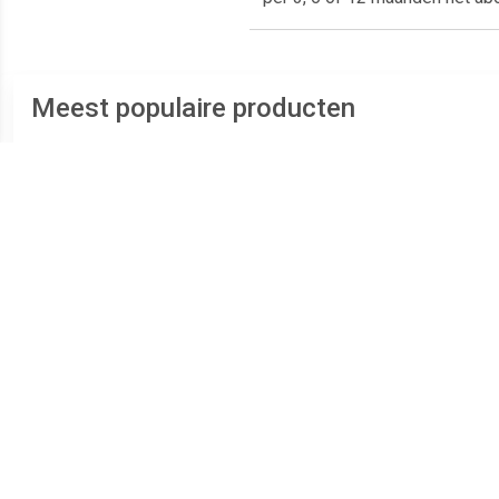
Meest populaire producten
€ 0.49
€ 0.49
TV Manager 2
Hard Truck Apocalypse
Bord