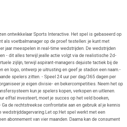
en ontwikkelaar Sports Interactive. Het spel is gebaseerd op
t als voetbalmanager op de proef testellen: je kunt met
r jaar meespelen in real-time wedstrijden. De wedstrijden
- dit alles terwijl jealle actie volgt via de realistische 2d-
le zijlijn, terwijl aspirant-managers dejuiste tactiek bij de
n en logo, ontwerp je uitrusting en geef je stadion een naam.-
nde spelers zitten. - Speel 24 uur per dag/365 dagen per
organiseer je eigen divisie- en bekercompetities. Neem het op
nsfersysteem kun je spelers kopen, verkopen en uitlenen.
r elftal investeert, moet je succes op het veld boeken,
 Ga de rechtstreekse confrontatie aan en gebruik al je kennis
 wedstrijddagervaring.Let op:Het spel werkt met een
jk een abonnement van vier maanden. Daarna kan de consument