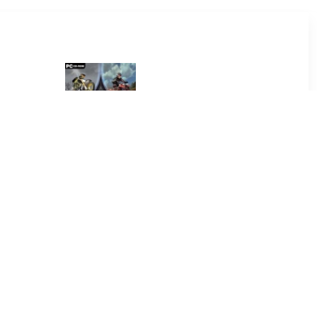
9
€ 0.49
 Civil War
MX Vs. ATV Unleashed