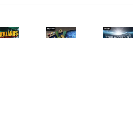
€ 1.00
€ 3.99
€ 1.9
erlands Double Game
Building & Co
Star Wolves 3:
Add-on Pack