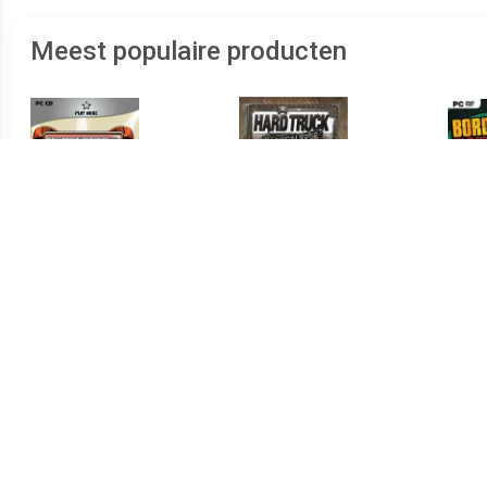
Meest populaire producten
€ 0.49
€ 0.49
TV Manager 2
Hard Truck Apocalypse
Bord