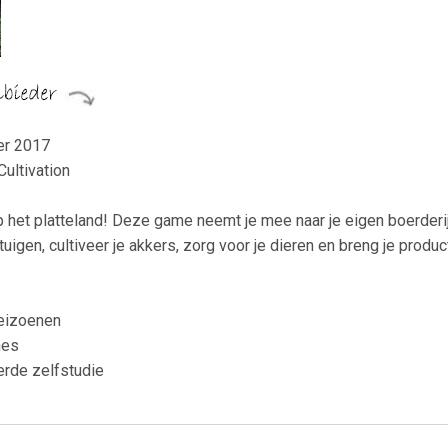
er 2017
Cultivation
p het platteland! Deze game neemt je mee naar je eigen boerderij
rtuigen, cultiveer je akkers, zorg voor je dieren en breng je produ
seizoenen
nes
erde zelfstudie