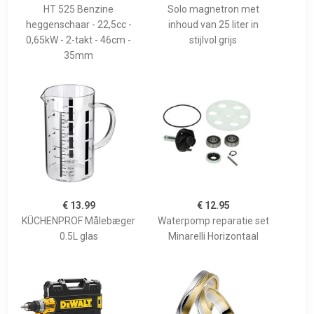
HT 525 Benzine
Solo magnetron met
heggenschaar - 22,5cc -
inhoud van 25 liter in
0,65kW - 2-takt - 46cm -
stijlvol grijs
35mm
€ 13.99
€ 12.95
KÜCHENPROF Målebæger
Waterpomp reparatie set
0.5L glas
Minarelli Horizontaal