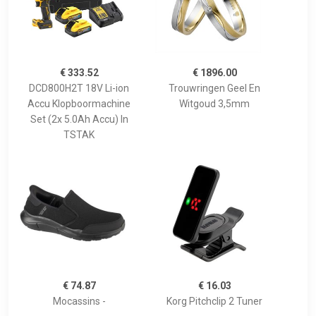
€ 333.52
€ 1896.00
DCD800H2T 18V Li-ion
Trouwringen Geel En
Accu Klopboormachine
Witgoud 3,5mm
Set (2x 5.0Ah Accu) In
TSTAK
€ 74.87
€ 16.03
Mocassins -
Korg Pitchclip 2 Tuner