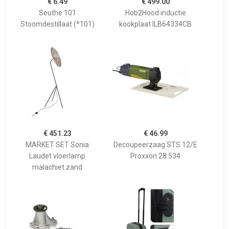
€ 6.49
€ 499.00
Seuthe 101
Hob2Hood inductie
Stoomdestillaat (*101)
kookplaat ILB64334CB
€ 451.23
€ 46.99
MARKET SET Sonia
Decoupeerzaag STS 12/E
Laudet vloerlamp
Proxxon 28 534
malachiet zand