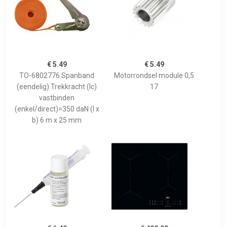
€ 5.49
€ 5.49
TO-6802776 Spanband
Motorrondsel module 0,5
(eendelig) Trekkracht (lc)
17
vastbinden
(enkel/direct)=350 daN (l x
b) 6 m x 25 mm