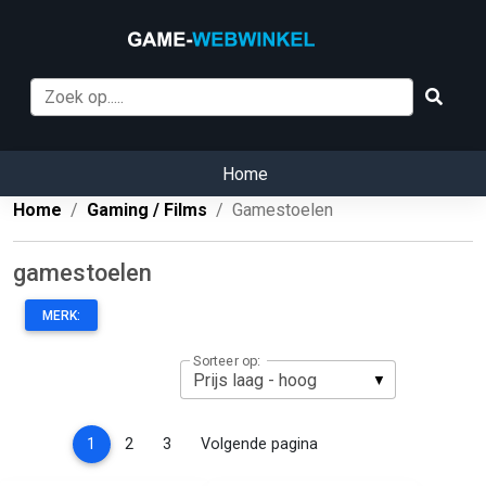
Home
Home
Gaming / Films
Gamestoelen
gamestoelen
MERK:
Sorteer op:
(current)
1
2
3
Volgende pagina