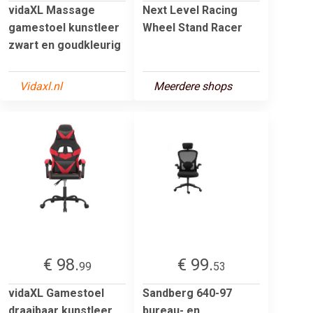
vidaXL Massage
Next Level Racing
gamestoel kunstleer
Wheel Stand Racer
zwart en goudkleurig
Vidaxl.nl
Meerdere shops
€ 98.
€ 99.
99
53
vidaXL Gamestoel
Sandberg 640-97
draaibaar kunstleer
bureau- en