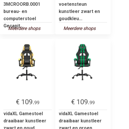
3MCROORB.0001
voetensteun
bureau- en
kunstleer zwart en
computerstoel
goudkleu...
Gecapit...
Meerdere shops
Meerdere shops
€ 109.
€ 109.
99
99
vidaXL Gamestoel
vidaXL Gamestoel
draaibaar kunstleer
draaibaar kunstleer
zwart en goud
zwart en groen