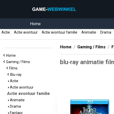
Home
Actie
Actie avontuur
Actie avontuur familie
Animatie
Drama
Home
Gaming / Films
F
Home
blu-ray animatie fil
Gaming / Films
Films
Blu-ray
Actie
Actie avontuur
Actie avontuur familie
Animatie
Drama
Fantasy