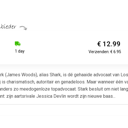
€ 12.99
1 day
Verzenden: € 6.95
rk (James Woods), alias Shark, is dé gehaaide advocaat van Los
Hij is charismatisch, autoritair en genadeloos. Maar wanneer één v
e anders zo meedogenloze topadvocaat. Stark besluit om niet lang
t: zijn aartsrivale Jessica Devlin wordt zijn nieuwe baas...