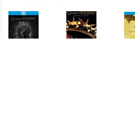
€ 9.99
€ 9.99
Game of Thrones -
Game Of Thrones -
G
Seizoen 1
Seizoen 2 DVD
€ 14.99
€ 13.99