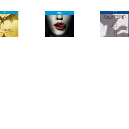
€ 14.99
€ 9.99
€ 9.9
ame of Thrones -
True Blood Seizoen 1
Game Of Th
Seizoen 5
Seizoen 3 
€ 9.99
€ 12.99
€ 11.