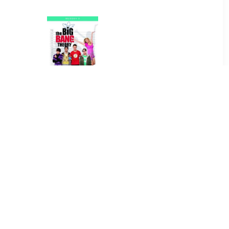
9
€ 9.99
rones -
Big bang theory - Seizoen
Blu-ray
2 (DVD)
99
€ 15.99